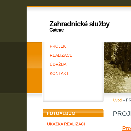
Zahradnické služby
Gattnar
PROJEKT
REALIZACE
ÚDRŽBA
KONTAKT
Úvod
»
PR
PROJ
FOTOALBUM
UKÁZKA REALIZACÍ
Pro